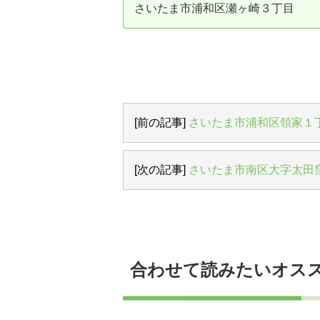
さいたま市浦和区瀬ヶ崎３丁目
資産価値の減りにくい住宅購入
中
売却の流れ（手順）
不動産売却の詳しい流れ
仲
不動産の引き渡し
不
[前の記事]
さいたま市浦和区領家１
[次の記事]
さいたま市南区大字太田
合わせて読みたいオス