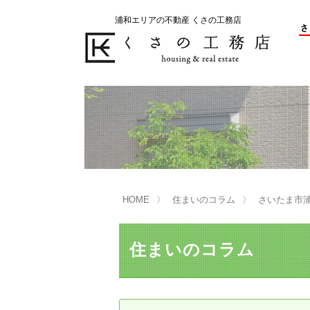
浦和エリアの不動産 くさの工務店
不動産の売却をお考えのお客様
不動産の購入をお考えのお客様
くさの工務店が選ばれる理由
くさの工務店が選ばれる理由
売
購
売却物件の事例
無
不動産の選び方
HOME
住まいのコラム
さいたま市
マンション選びのポイント
一
売却相談
住まいのコラム
買い替えサポート
住宅ローン控除・消費税について
は
不動産の相続
売
リニュアル仲介とは