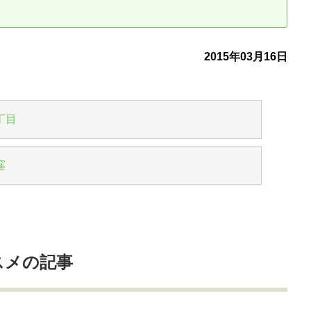
古だから安心して購入できる仕組み
リニュアル仲介で実現する豊かな
2015年03月16日
介による不動産売却
買取による不動産売却
動産の残代金の受領について
不動産売却後の税金
丁目
窪
スメの記事