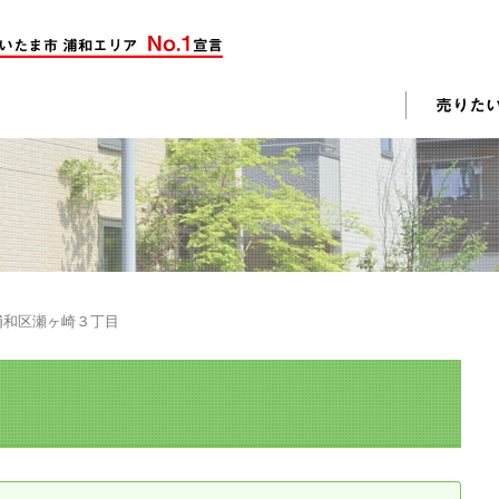
却活動
入されたお客様の声
売却されたお客様の声
不動産購入に関するよくある質問
料査定
浦和区瀬ヶ崎３丁目
戸建て選びのポイント
土地選びのポイント
じめての売却
不動産売却成功のコツ
却前の修繕・リフォーム