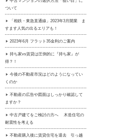
中古マンションの選択方法「狙い目」に
ついて
暮らし
はじめての物件探し
「相鉄・東急直通線」2023年3月開業 ま
すます人気の出るエリアも！
売買契約のご締結
2023年6月 フラット35金利のご案内
持ち家vs賃貸は圧倒的に『持ち家』が
得？！
今後の不動産市況はどのようになってい
くのか
不動産の広告や図面はしっかり確認して
ますか？
中古戸建てをご検討の方へ 木造住宅の
耐震性を考える
不動産購入後に賃貸住宅を退去 引っ越