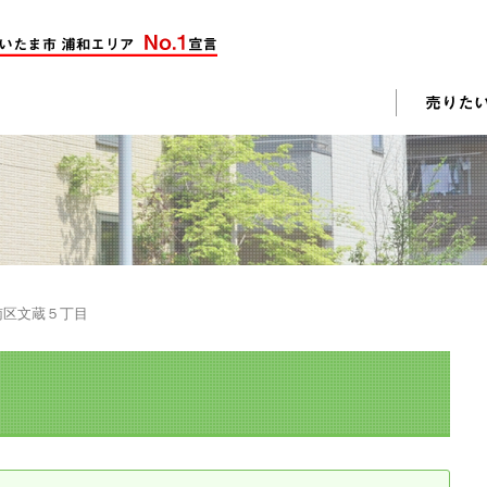
却活動
入されたお客様の声
売却されたお客様の声
不動産購入に関するよくある質問
料査定
南区文蔵５丁目
戸建て選びのポイント
土地選びのポイント
じめての売却
不動産売却成功のコツ
却前の修繕・リフォーム