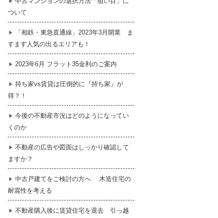
中古マンションの選択方法「狙い目」に
ついて
暮らし
はじめての物件探し
「相鉄・東急直通線」2023年3月開業 ま
すます人気の出るエリアも！
売買契約のご締結
2023年6月 フラット35金利のご案内
持ち家vs賃貸は圧倒的に『持ち家』が
得？！
今後の不動産市況はどのようになってい
くのか
不動産の広告や図面はしっかり確認して
ますか？
中古戸建てをご検討の方へ 木造住宅の
耐震性を考える
不動産購入後に賃貸住宅を退去 引っ越