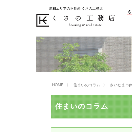
浦和エリアの不動産 くさの工務店
不動産の売却をお考えのお客様
不動産の購入をお考えのお客様
くさの工務店が選ばれる理由
くさの工務店が選ばれる理由
売
購
売却物件の事例
無
不動産の選び方
HOME
住まいのコラム
さいたま市
マンション選びのポイント
一
売却相談
住まいのコラム
買い替えサポート
住宅ローン控除・消費税について
は
不動産の相続
売
リニュアル仲介とは