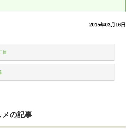
古だから安心して購入できる仕組み
リニュアル仲介で実現する豊かな
2015年03月16日
介による不動産売却
買取による不動産売却
動産の残代金の受領について
不動産売却後の税金
丁目
窪
スメの記事