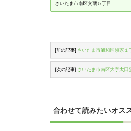
さいたま市南区文蔵５丁目
資産価値の減りにくい住宅購入
中
売却の流れ（手順）
不動産売却の詳しい流れ
仲
不動産の引き渡し
不
[前の記事]
さいたま市浦和区領家１
[次の記事]
さいたま市南区大字太田
合わせて読みたいオス