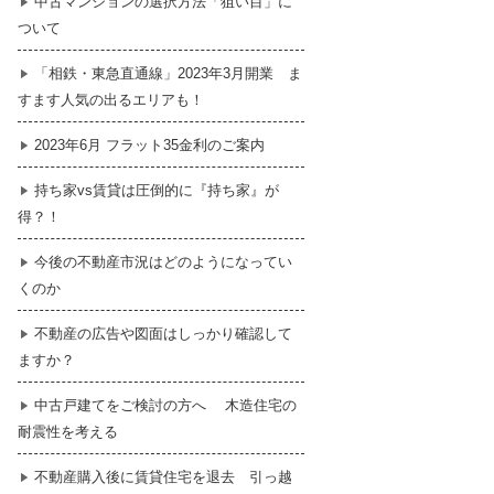
中古マンションの選択方法「狙い目」に
ついて
暮らし
はじめての物件探し
「相鉄・東急直通線」2023年3月開業 ま
すます人気の出るエリアも！
売買契約のご締結
2023年6月 フラット35金利のご案内
持ち家vs賃貸は圧倒的に『持ち家』が
得？！
今後の不動産市況はどのようになってい
くのか
不動産の広告や図面はしっかり確認して
ますか？
中古戸建てをご検討の方へ 木造住宅の
耐震性を考える
不動産購入後に賃貸住宅を退去 引っ越