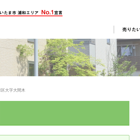
却活動
入されたお客様の声
売却されたお客様の声
不動産購入に関するよくある質問
料査定
緑区大字大間木
戸建て選びのポイント
土地選びのポイント
じめての売却
不動産売却成功のコツ
却前の修繕・リフォーム