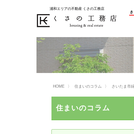
浦和エリアの不動産 くさの工務店
不動産の売却をお考えのお客様
不動産の購入をお考えのお客様
くさの工務店が選ばれる理由
くさの工務店が選ばれる理由
売
購
売却物件の事例
無
不動産の選び方
HOME
住まいのコラム
さいたま市
マンション選びのポイント
一
売却相談
住まいのコラム
買い替えサポート
住宅ローン控除・消費税について
は
不動産の相続
売
リニュアル仲介とは