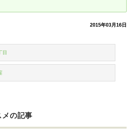
古だから安心して購入できる仕組み
リニュアル仲介で実現する豊かな
2015年03月16日
介による不動産売却
買取による不動産売却
動産の残代金の受領について
不動産売却後の税金
丁目
窪
スメの記事