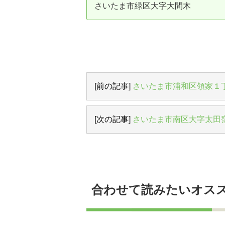
さいたま市緑区大字大間木
資産価値の減りにくい住宅購入
中
売却の流れ（手順）
不動産売却の詳しい流れ
仲
不動産の引き渡し
不
[前の記事]
さいたま市浦和区領家１
[次の記事]
さいたま市南区大字太田
合わせて読みたいオス