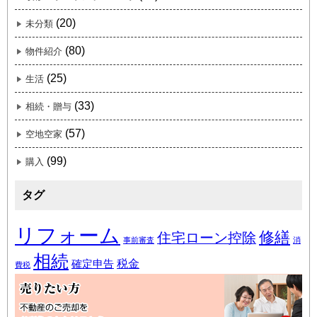
(20)
未分類
(80)
物件紹介
(25)
生活
(33)
相続・贈与
(57)
空地空家
(99)
購入
タグ
リフォーム
修繕
住宅ローン控除
事前審査
消
相続
税金
確定申告
費税