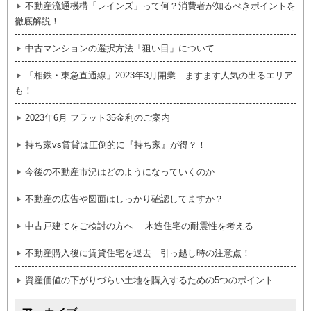
不動産流通機構「レインズ」って何？消費者が知るべきポイントを
徹底解説！
中古マンションの選択方法「狙い目」について
「相鉄・東急直通線」2023年3月開業 ますます人気の出るエリア
も！
2023年6月 フラット35金利のご案内
持ち家vs賃貸は圧倒的に『持ち家』が得？！
今後の不動産市況はどのようになっていくのか
不動産の広告や図面はしっかり確認してますか？
中古戸建てをご検討の方へ 木造住宅の耐震性を考える
不動産購入後に賃貸住宅を退去 引っ越し時の注意点！
資産価値の下がりづらい土地を購入するための5つのポイント