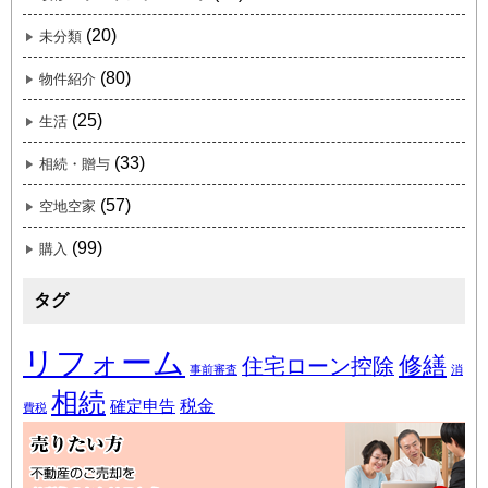
(20)
未分類
(80)
物件紹介
(25)
生活
(33)
相続・贈与
(57)
空地空家
(99)
購入
タグ
リフォーム
修繕
住宅ローン控除
事前審査
消
相続
税金
確定申告
費税