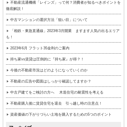
不動産流通機構「レインズ」って何？消費者が知るべきポイントを
徹底解説！
中古マンションの選択方法「狙い目」について
「相鉄・東急直通線」2023年3月開業 ますます人気の出るエリア
も！
2023年6月 フラット35金利のご案内
持ち家vs賃貸は圧倒的に『持ち家』が得？！
今後の不動産市況はどのようになっていくのか
不動産の広告や図面はしっかり確認してますか？
中古戸建てをご検討の方へ 木造住宅の耐震性を考える
不動産購入後に賃貸住宅を退去 引っ越し時の注意点！
資産価値の下がりづらい土地を購入するための5つのポイント