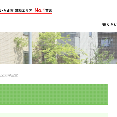
却活動
入されたお客様の声
売却されたお客様の声
不動産購入に関するよくある質問
料査定
緑区大字三室
戸建て選びのポイント
土地選びのポイント
じめての売却
不動産売却成功のコツ
却前の修繕・リフォーム