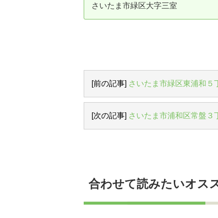
さいたま市緑区大字三室
資産価値の減りにくい住宅購入
中
売却の流れ（手順）
不動産売却の詳しい流れ
仲
不動産の引き渡し
不
[前の記事]
さいたま市緑区東浦和５
[次の記事]
さいたま市浦和区常盤３
合わせて読みたいオス