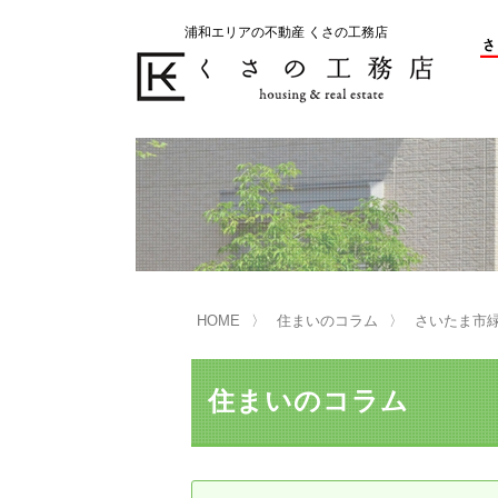
浦和エリアの不動産 くさの工務店
不動産の売却をお考えのお客様
不動産の購入をお考えのお客様
くさの工務店が選ばれる理由
くさの工務店が選ばれる理由
売
購
売却物件の事例
無
不動産の選び方
HOME
住まいのコラム
さいたま市
マンション選びのポイント
一
売却相談
住まいのコラム
買い替えサポート
住宅ローン控除・消費税について
は
不動産の相続
売
リニュアル仲介とは