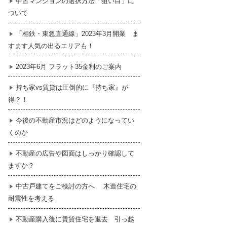
中古マンションの選択方法「狙い目」に
ついて
暮らし
はじめての物件探し
「相鉄・東急直通線」2023年3月開業 ま
すます人気の出るエリアも！
売買契約のご締結
2023年6月 フラット35金利のご案内
持ち家vs賃貸は圧倒的に『持ち家』が
得？！
今後の不動産市況はどのようになってい
くのか
不動産の広告や図面はしっかり確認して
ますか？
中古戸建てをご検討の方へ 木造住宅の
耐震性を考える
不動産購入後に賃貸住宅を退去 引っ越