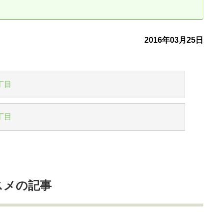
古だから安心して購入できる仕組み
リニュアル仲介で実現する豊かな
2016年03月25日
介による不動産売却
買取による不動産売却
動産の残代金の受領について
不動産売却後の税金
丁目
丁目
スメの記事