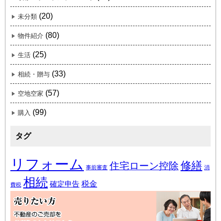
(20)
未分類
(80)
物件紹介
(25)
生活
(33)
相続・贈与
(57)
空地空家
(99)
購入
タグ
リフォーム
修繕
住宅ローン控除
事前審査
消
相続
税金
確定申告
費税