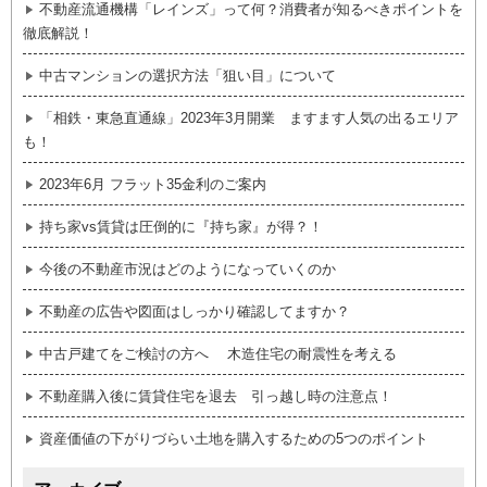
不動産流通機構「レインズ」って何？消費者が知るべきポイントを
徹底解説！
中古マンションの選択方法「狙い目」について
「相鉄・東急直通線」2023年3月開業 ますます人気の出るエリア
も！
2023年6月 フラット35金利のご案内
持ち家vs賃貸は圧倒的に『持ち家』が得？！
今後の不動産市況はどのようになっていくのか
不動産の広告や図面はしっかり確認してますか？
中古戸建てをご検討の方へ 木造住宅の耐震性を考える
不動産購入後に賃貸住宅を退去 引っ越し時の注意点！
資産価値の下がりづらい土地を購入するための5つのポイント