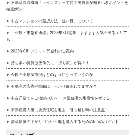
不動産流通機構「レインズ」って何？消費者が知るべきポイントを
徹底解説！
中古マンションの選択方法「狙い目」について
「相鉄・東急直通線」2023年3月開業 ますます人気の出るエリア
も！
2023年6月 フラット35金利のご案内
持ち家vs賃貸は圧倒的に『持ち家』が得？！
今後の不動産市況はどのようになっていくのか
不動産の広告や図面はしっかり確認してますか？
中古戸建てをご検討の方へ 木造住宅の耐震性を考える
不動産購入後に賃貸住宅を退去 引っ越し時の注意点！
資産価値の下がりづらい土地を購入するための5つのポイント