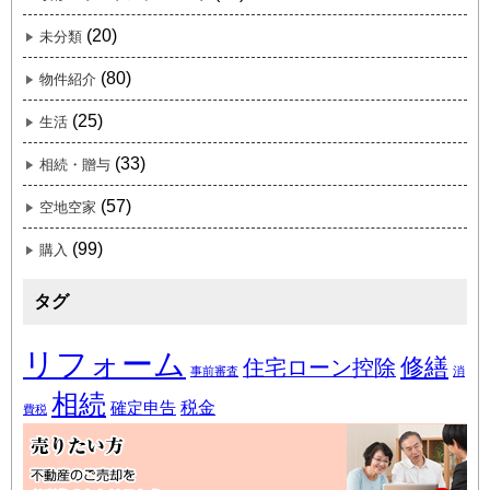
(20)
未分類
(80)
物件紹介
(25)
生活
(33)
相続・贈与
(57)
空地空家
(99)
購入
タグ
リフォーム
修繕
住宅ローン控除
事前審査
消
相続
税金
確定申告
費税