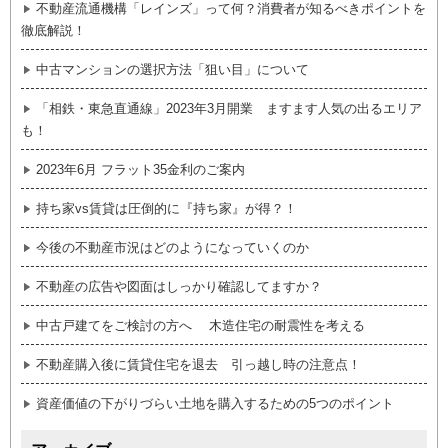
不動産流通機構「レインズ」って何？消費者が知るべきポイントを
徹底解説！
中古マンションの選択方法「狙い目」について
「相鉄・東急直通線」2023年3月開業 ますます人気の出るエリア
も！
2023年6月 フラット35金利のご案内
持ち家vs賃貸は圧倒的に『持ち家』が得？！
今後の不動産市況はどのようになっていくのか
不動産の広告や図面はしっかり確認してますか？
中古戸建てをご検討の方へ 木造住宅の耐震性を考える
不動産購入後に賃貸住宅を退去 引っ越し時の注意点！
資産価値の下がりづらい土地を購入するための5つのポイント