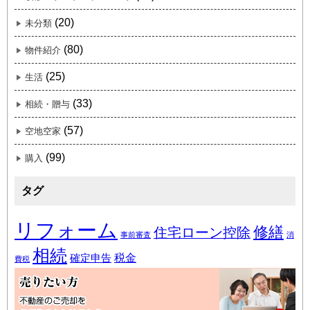
(20)
未分類
(80)
物件紹介
(25)
生活
(33)
相続・贈与
(57)
空地空家
(99)
購入
タグ
リフォーム
修繕
住宅ローン控除
事前審査
消
相続
税金
確定申告
費税