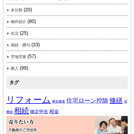
(20)
未分類
(80)
物件紹介
(25)
生活
(33)
相続・贈与
(57)
空地空家
(99)
購入
タグ
リフォーム
修繕
住宅ローン控除
事前審査
消
相続
税金
確定申告
費税