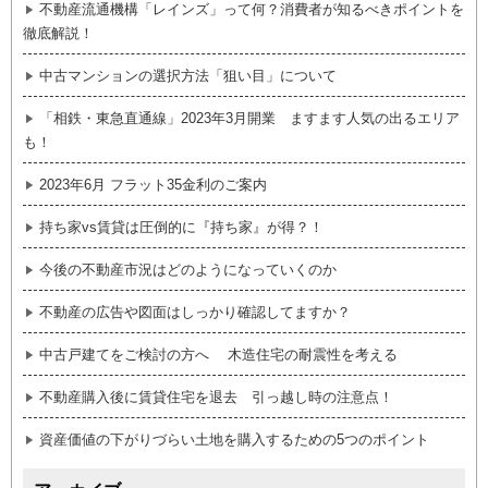
不動産流通機構「レインズ」って何？消費者が知るべきポイントを
徹底解説！
中古マンションの選択方法「狙い目」について
「相鉄・東急直通線」2023年3月開業 ますます人気の出るエリア
も！
2023年6月 フラット35金利のご案内
持ち家vs賃貸は圧倒的に『持ち家』が得？！
今後の不動産市況はどのようになっていくのか
不動産の広告や図面はしっかり確認してますか？
中古戸建てをご検討の方へ 木造住宅の耐震性を考える
不動産購入後に賃貸住宅を退去 引っ越し時の注意点！
資産価値の下がりづらい土地を購入するための5つのポイント