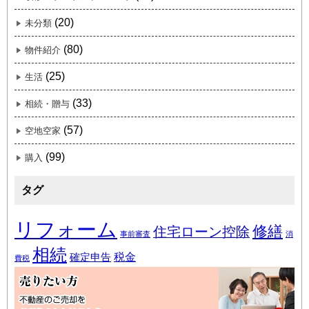
(20)
未分類
(80)
物件紹介
(25)
生活
(33)
相続・贈与
(57)
空地空家
(99)
購入
タグ
リフォーム
修繕
住宅ローン控除
事前審査
消
相続
税金
確定申告
費税