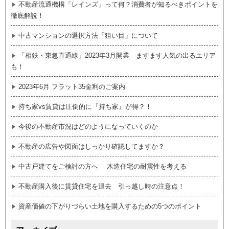
不動産流通機構「レインズ」って何？消費者が知るべきポイントを
徹底解説！
中古マンションの選択方法「狙い目」について
「相鉄・東急直通線」2023年3月開業 ますます人気の出るエリア
も！
2023年6月 フラット35金利のご案内
持ち家vs賃貸は圧倒的に『持ち家』が得？！
今後の不動産市況はどのようになっていくのか
不動産の広告や図面はしっかり確認してますか？
中古戸建てをご検討の方へ 木造住宅の耐震性を考える
不動産購入後に賃貸住宅を退去 引っ越し時の注意点！
資産価値の下がりづらい土地を購入するための5つのポイント