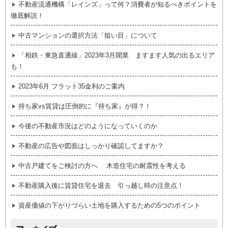
不動産流通機構「レインズ」って何？消費者が知るべきポイントを
徹底解説！
中古マンションの選択方法「狙い目」について
「相鉄・東急直通線」2023年3月開業 ますます人気の出るエリア
も！
2023年6月 フラット35金利のご案内
持ち家vs賃貸は圧倒的に『持ち家』が得？！
今後の不動産市況はどのようになっていくのか
不動産の広告や図面はしっかり確認してますか？
中古戸建てをご検討の方へ 木造住宅の耐震性を考える
不動産購入後に賃貸住宅を退去 引っ越し時の注意点！
資産価値の下がりづらい土地を購入するための5つのポイント