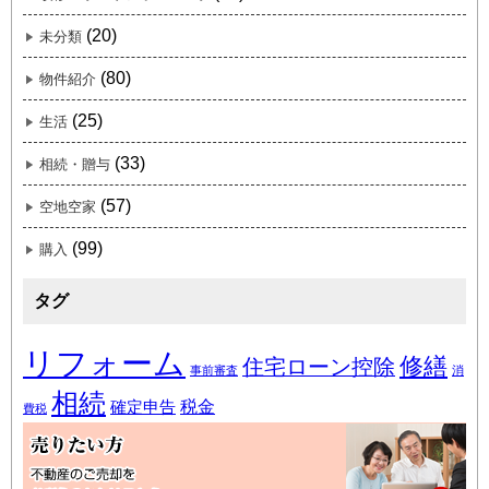
(20)
未分類
(80)
物件紹介
(25)
生活
(33)
相続・贈与
(57)
空地空家
(99)
購入
タグ
リフォーム
修繕
住宅ローン控除
事前審査
消
相続
税金
確定申告
費税