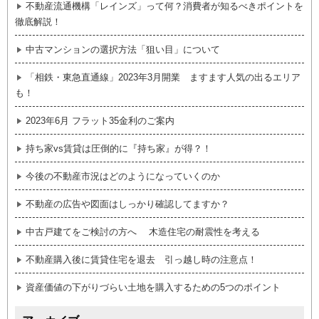
不動産流通機構「レインズ」って何？消費者が知るべきポイントを
徹底解説！
中古マンションの選択方法「狙い目」について
「相鉄・東急直通線」2023年3月開業 ますます人気の出るエリア
も！
2023年6月 フラット35金利のご案内
持ち家vs賃貸は圧倒的に『持ち家』が得？！
今後の不動産市況はどのようになっていくのか
不動産の広告や図面はしっかり確認してますか？
中古戸建てをご検討の方へ 木造住宅の耐震性を考える
不動産購入後に賃貸住宅を退去 引っ越し時の注意点！
資産価値の下がりづらい土地を購入するための5つのポイント