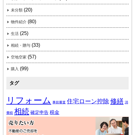
(20)
未分類
(80)
物件紹介
(25)
生活
(33)
相続・贈与
(57)
空地空家
(99)
購入
タグ
リフォーム
修繕
住宅ローン控除
事前審査
消
相続
税金
確定申告
費税