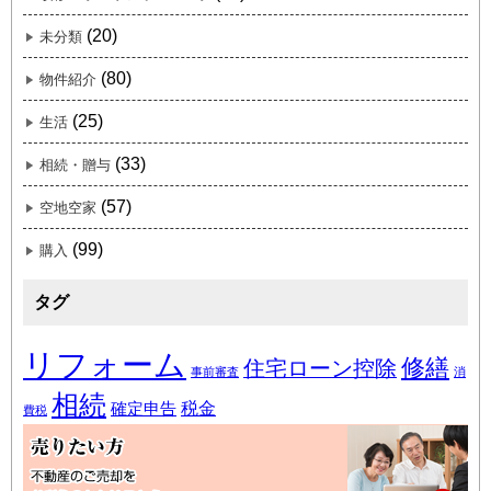
(20)
未分類
(80)
物件紹介
(25)
生活
(33)
相続・贈与
(57)
空地空家
(99)
購入
タグ
リフォーム
修繕
住宅ローン控除
事前審査
消
相続
税金
確定申告
費税