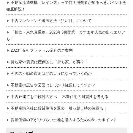
不動産流通機構「レインズ」って何？消費者が知るべきポイントを
徹底解説！
中古マンションの選択方法「狙い目」について
「相鉄・東急直通線」2023年3月開業 ますます人気の出るエリア
も！
2023年6月 フラット35金利のご案内
持ち家vs賃貸は圧倒的に『持ち家』が得？！
今後の不動産市況はどのようになっていくのか
不動産の広告や図面はしっかり確認してますか？
中古戸建てをご検討の方へ 木造住宅の耐震性を考える
不動産購入後に賃貸住宅を退去 引っ越し時の注意点！
資産価値の下がりづらい土地を購入するための5つのポイント