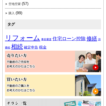
(57)
空地空家
(99)
購入
タグ
リフォーム
修繕
住宅ローン控除
事前審査
消
相続
税金
確定申告
費税