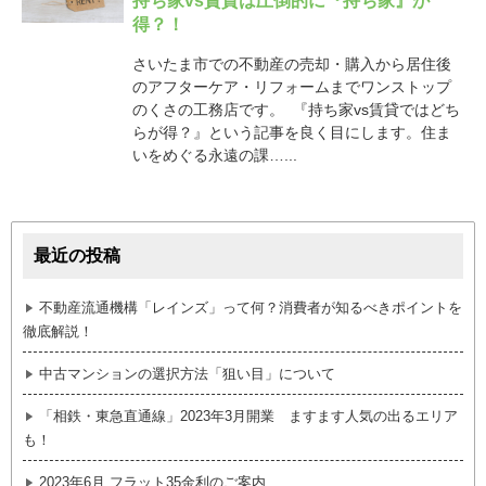
持ち家vs賃貸は圧倒的に『持ち家』が
得？！
さいたま市での不動産の売却・購入から居住後
のアフターケア・リフォームまでワンストップ
のくさの工務店です。 『持ち家vs賃貸ではどち
らが得？』という記事を良く目にします。住ま
いをめぐる永遠の課…...
最近の投稿
不動産流通機構「レインズ」って何？消費者が知るべきポイントを
徹底解説！
中古マンションの選択方法「狙い目」について
「相鉄・東急直通線」2023年3月開業 ますます人気の出るエリア
も！
2023年6月 フラット35金利のご案内