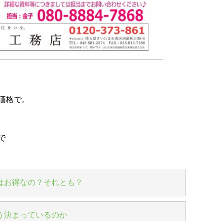
価格で。
で
はお得なの？それとも？
う決まっているのか