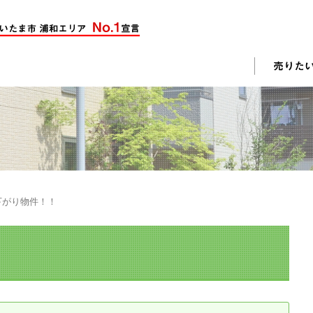
却活動
入されたお客様の声
売却されたお客様の声
不動産購入に関するよくある質問
料査定
下がり物件！！
戸建て選びのポイント
土地選びのポイント
じめての売却
不動産売却成功のコツ
却前の修繕・リフォーム