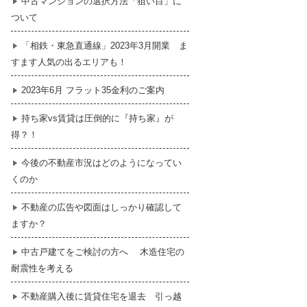
中古マンションの選択方法「狙い目」に
ついて
暮らし
はじめての物件探し
「相鉄・東急直通線」2023年3月開業 ま
すます人気の出るエリアも！
売買契約のご締結
2023年6月 フラット35金利のご案内
持ち家vs賃貸は圧倒的に『持ち家』が
得？！
今後の不動産市況はどのようになってい
くのか
不動産の広告や図面はしっかり確認して
ますか？
中古戸建てをご検討の方へ 木造住宅の
耐震性を考える
不動産購入後に賃貸住宅を退去 引っ越