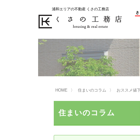
浦和エリアの不動産 くさの工務店
不動産の売却をお考えのお客様
不動産の購入をお考えのお客様
くさの工務店が選ばれる理由
くさの工務店が選ばれる理由
売
購
売却物件の事例
無
不動産の選び方
HOME
住まいのコラム
おススメ値
マンション選びのポイント
一
売却相談
住まいのコラム
買い替えサポート
住宅ローン控除・消費税について
は
不動産の相続
売
リニュアル仲介とは