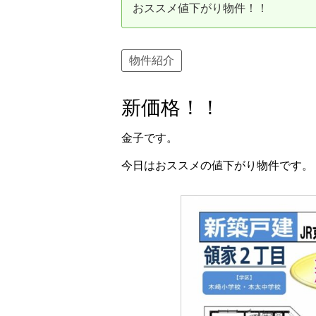
おススメ値下がり物件！！
資産価値の減りにくい住宅購入
中
売却の流れ（手順）
物件紹介
不動産売却の詳しい流れ
仲
新価格
！！
不動産の引き渡し
不
金子です。
今日はおススメの値下がり物件です。