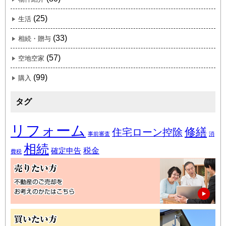
(25)
生活
(33)
相続・贈与
(57)
空地空家
(99)
購入
タグ
リフォーム
修繕
住宅ローン控除
事前審査
消
相続
税金
確定申告
費税