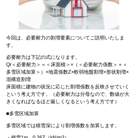
今回は、必要耐力の割増要素についてご説明いたしま
す。
必要耐力は下記の式になります。
Qr＜必要耐力＞＝＜床面積＞×（＜必要耐力係数＞＋＜
多雪区域加算＞）×地震係数Z×軟弱地盤割増×形状割増×
混構造割増
床面積に建物の状況に応じた割増係数を反映させていく
という考え方です。（必要耐力は分母なので、数値が大
きくなればなるほど厳しくなるという考え方です）
■多雪区域加算
多雪区域では積雪深により割増係数を加算します。
・積雪1m…0.26Z（kN/m2）