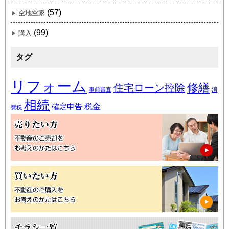
(57)
空地空家
(99)
購入
タグ
リフォーム
修繕
住宅ローン控除
事前審査
消
相続
税金
確定申告
費税