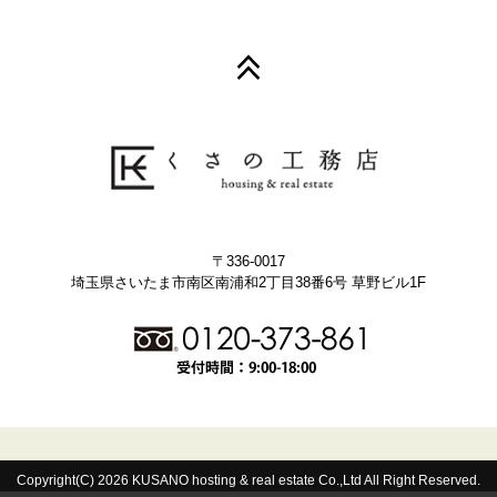
〒336-0017
埼玉県さいたま市南区南浦和2丁目38番6号 草野ビル1F
Copyright(C) 2026 KUSANO hosting & real estate Co.,Ltd All Right Reserved.