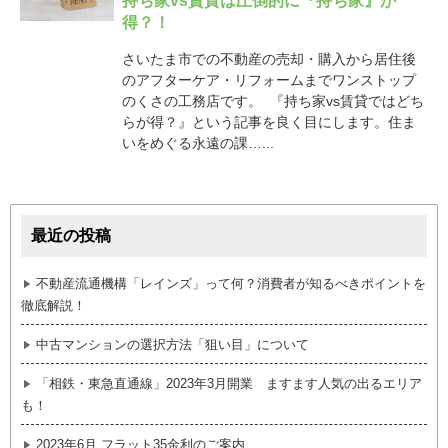
持ち家vs賃貸は圧倒的に『持ち家』が
得？！
さいたま市での不動産の売却・購入から居住後
のアフターケア・リフォームまでワンストップ
のくさの工務店です。 『持ち家vs賃貸ではどち
らが得？』という記事を良く目にします。住ま
いをめぐる永遠の課…...
最近の投稿
不動産流通機構「レインズ」って何？消費者が知るべきポイントを
徹底解説！
中古マンションの選択方法「狙い目」について
「相鉄・東急直通線」2023年3月開業 ますます人気の出るエリア
も！
2023年6月 フラット35金利のご案内