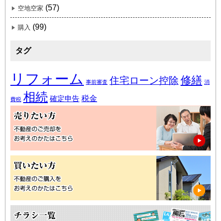
(57)
空地空家
(99)
購入
タグ
リフォーム
修繕
住宅ローン控除
事前審査
消
相続
税金
確定申告
費税