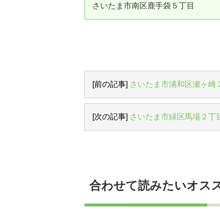
さいたま市南区鹿手袋５丁目
資産価値の減りにくい住宅購入
中
売却の流れ（手順）
不動産売却の詳しい流れ
仲
不動産の引き渡し
不
[前の記事]
さいたま市浦和区瀬ヶ崎
[次の記事]
さいたま市緑区馬場２丁
合わせて読みたいオス