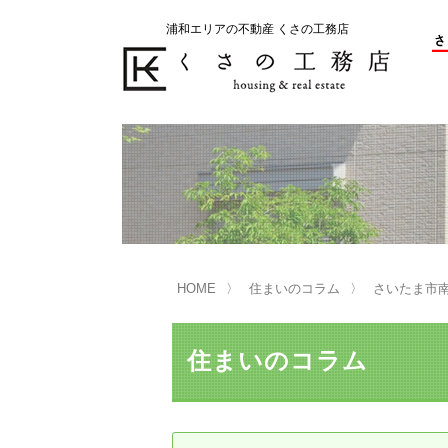
浦和エリアの不動産 くさの工務店
不動産の売却をお考えのお客様
不動産の購入をお考えのお客様
くさの工務店が選ばれる理由
くさの工務店が選ばれる理由
売
購
売却物件の事例
無
不動産の選び方
HOME
住まいのコラム
さいたま市
マンション選びのポイント
一
売却相談
住まいのコラム
買い替えサポート
住宅ローン控除・消費税について
は
不動産の相続
売
リニュアル仲介とは