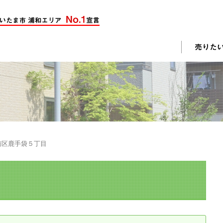
却活動
入されたお客様の声
売却されたお客様の声
不動産購入に関するよくある質問
料査定
南区鹿手袋５丁目
戸建て選びのポイント
土地選びのポイント
じめての売却
不動産売却成功のコツ
却前の修繕・リフォーム