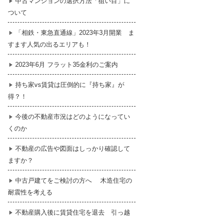
中古マンションの選択方法「狙い目」に
ついて
暮らし
はじめての物件探し
「相鉄・東急直通線」2023年3月開業 ま
すます人気の出るエリアも！
売買契約のご締結
2023年6月 フラット35金利のご案内
持ち家vs賃貸は圧倒的に『持ち家』が
得？！
今後の不動産市況はどのようになってい
くのか
不動産の広告や図面はしっかり確認して
ますか？
中古戸建てをご検討の方へ 木造住宅の
耐震性を考える
不動産購入後に賃貸住宅を退去 引っ越