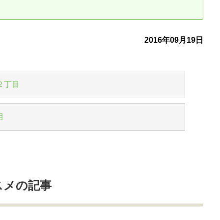
古だから安心して購入できる仕組み
リニュアル仲介で実現する豊かな
2016年09月19日
介による不動産売却
買取による不動産売却
動産の残代金の受領について
不動産売却後の税金
２丁目
目
スメの記事