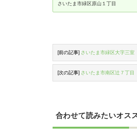
さいたま市緑区原山１丁目
資産価値の減りにくい住宅購入
中
売却の流れ（手順）
不動産売却の詳しい流れ
仲
不動産の引き渡し
不
[前の記事]
さいたま市緑区大字三室
[次の記事]
さいたま市南区辻７丁目
合わせて読みたいオス