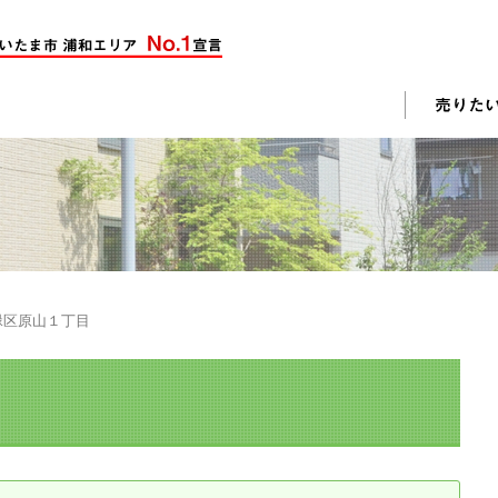
却活動
入されたお客様の声
売却されたお客様の声
不動産購入に関するよくある質問
料査定
緑区原山１丁目
戸建て選びのポイント
土地選びのポイント
じめての売却
不動産売却成功のコツ
却前の修繕・リフォーム