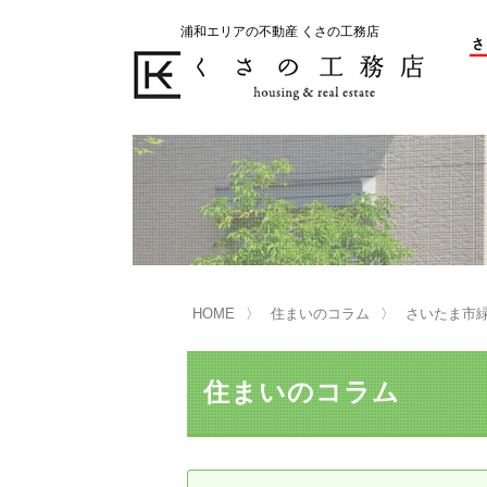
浦和エリアの不動産 くさの工務店
不動産の売却をお考えのお客様
不動産の購入をお考えのお客様
くさの工務店が選ばれる理由
くさの工務店が選ばれる理由
売
購
売却物件の事例
無
不動産の選び方
HOME
住まいのコラム
さいたま市
マンション選びのポイント
一
売却相談
住まいのコラム
買い替えサポート
住宅ローン控除・消費税について
は
不動産の相続
売
リニュアル仲介とは