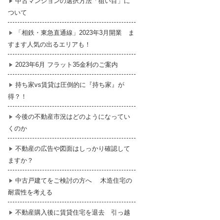
中古マンションの選択方法「狙い目」に
ついて
暮らし
はじめての物件探し
「相鉄・東急直通線」2023年3月開業 ま
すます人気の出るエリアも！
売買契約のご締結
2023年6月 フラット35金利のご案内
持ち家vs賃貸は圧倒的に『持ち家』が
得？！
今後の不動産市況はどのようになってい
くのか
不動産の広告や図面はしっかり確認して
ますか？
中古戸建てをご検討の方へ 木造住宅の
耐震性を考える
不動産購入後に賃貸住宅を退去 引っ越