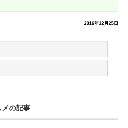
古だから安心して購入できる仕組み
リニュアル仲介で実現する豊かな
2016年12月25日
介による不動産売却
買取による不動産売却
動産の残代金の受領について
不動産売却後の税金
スメの記事