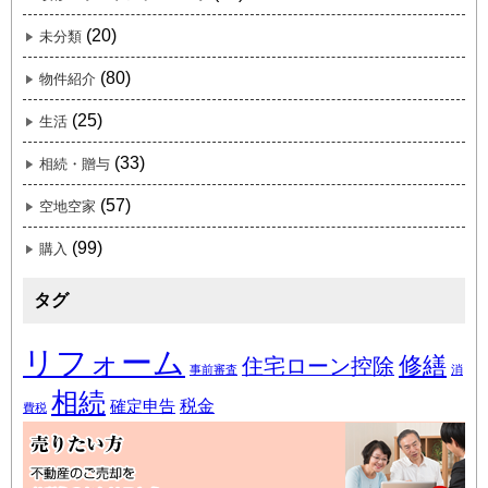
(20)
未分類
(80)
物件紹介
(25)
生活
(33)
相続・贈与
(57)
空地空家
(99)
購入
タグ
リフォーム
修繕
住宅ローン控除
事前審査
消
相続
税金
確定申告
費税