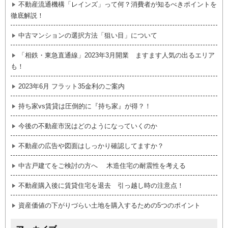
不動産流通機構「レインズ」って何？消費者が知るべきポイントを
徹底解説！
中古マンションの選択方法「狙い目」について
「相鉄・東急直通線」2023年3月開業 ますます人気の出るエリア
も！
2023年6月 フラット35金利のご案内
持ち家vs賃貸は圧倒的に『持ち家』が得？！
今後の不動産市況はどのようになっていくのか
不動産の広告や図面はしっかり確認してますか？
中古戸建てをご検討の方へ 木造住宅の耐震性を考える
不動産購入後に賃貸住宅を退去 引っ越し時の注意点！
資産価値の下がりづらい土地を購入するための5つのポイント