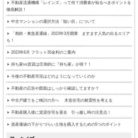
不動産流通機構「レインズ」って何？消費者が知るべきポイントを
徹底解説！
中古マンションの選択方法「狙い目」について
「相鉄・東急直通線」2023年3月開業 ますます人気の出るエリア
も！
2023年6月 フラット35金利のご案内
持ち家vs賃貸は圧倒的に『持ち家』が得？！
今後の不動産市況はどのようになっていくのか
不動産の広告や図面はしっかり確認してますか？
中古戸建てをご検討の方へ 木造住宅の耐震性を考える
不動産購入後に賃貸住宅を退去 引っ越し時の注意点！
資産価値の下がりづらい土地を購入するための5つのポイント