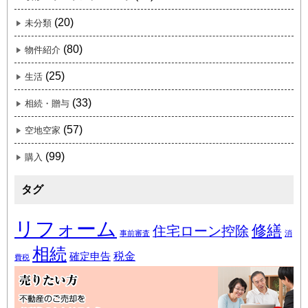
(20)
未分類
(80)
物件紹介
(25)
生活
(33)
相続・贈与
(57)
空地空家
(99)
購入
タグ
リフォーム
修繕
住宅ローン控除
事前審査
消
相続
税金
確定申告
費税