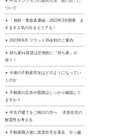
中古マンションの選択方法「狙い目」に
ついて
暮らし
はじめての物件探し
「相鉄・東急直通線」2023年3月開業 ま
すます人気の出るエリアも！
売買契約のご締結
2023年6月 フラット35金利のご案内
持ち家vs賃貸は圧倒的に『持ち家』が
得？！
今後の不動産市況はどのようになってい
くのか
不動産の広告や図面はしっかり確認して
ますか？
中古戸建てをご検討の方へ 木造住宅の
耐震性を考える
不動産購入後に賃貸住宅を退去 引っ越