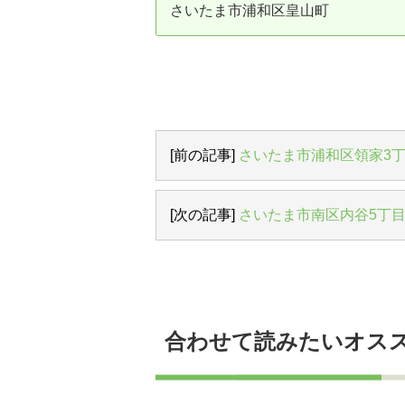
さいたま市浦和区皇山町
資産価値の減りにくい住宅購入
中
売却の流れ（手順）
不動産売却の詳しい流れ
仲
不動産の引き渡し
不
[前の記事]
さいたま市浦和区領家3
[次の記事]
さいたま市南区内谷5丁
合わせて読みたいオス