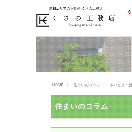
浦和エリアの不動産 くさの工務店
不動産の売却をお考えのお客様
不動産の購入をお考えのお客様
くさの工務店が選ばれる理由
くさの工務店が選ばれる理由
売
購
売却物件の事例
無
不動産の選び方
HOME
住まいのコラム
さいたま市
マンション選びのポイント
一
売却相談
住まいのコラム
買い替えサポート
住宅ローン控除・消費税について
は
不動産の相続
売
リニュアル仲介とは