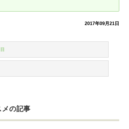
古だから安心して購入できる仕組み
リニュアル仲介で実現する豊かな
2017年09月21日
介による不動産売却
買取による不動産売却
動産の残代金の受領について
不動産売却後の税金
丁目
目
スメの記事