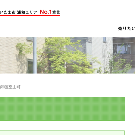
却活動
入されたお客様の声
売却されたお客様の声
不動産購入に関するよくある質問
料査定
浦和区皇山町
戸建て選びのポイント
土地選びのポイント
じめての売却
不動産売却成功のコツ
却前の修繕・リフォーム