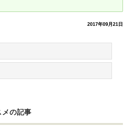
古だから安心して購入できる仕組み
リニュアル仲介で実現する豊かな
2017年09月21日
介による不動産売却
買取による不動産売却
動産の残代金の受領について
不動産売却後の税金
スメの記事