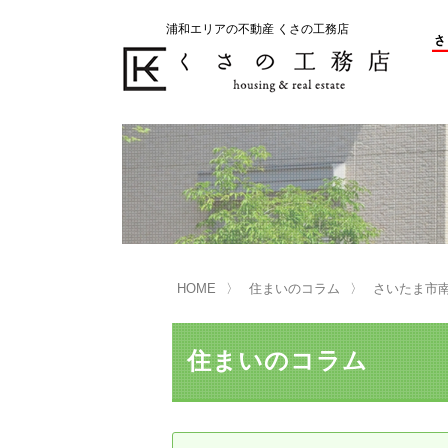
浦和エリアの不動産 くさの工務店
不動産の売却をお考えのお客様
不動産の購入をお考えのお客様
くさの工務店が選ばれる理由
くさの工務店が選ばれる理由
売
購
売却物件の事例
無
不動産の選び方
HOME
住まいのコラム
さいたま市南
マンション選びのポイント
一
売却相談
住まいのコラム
買い替えサポート
住宅ローン控除・消費税について
は
不動産の相続
売
リニュアル仲介とは