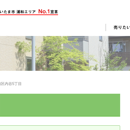
却活動
入されたお客様の声
売却されたお客様の声
不動産購入に関するよくある質問
料査定
区内谷5丁目
戸建て選びのポイント
土地選びのポイント
じめての売却
不動産売却成功のコツ
却前の修繕・リフォーム