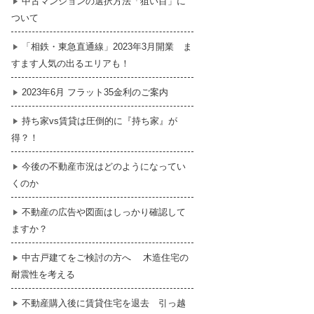
中古マンションの選択方法「狙い目」に
ついて
暮らし
はじめての物件探し
「相鉄・東急直通線」2023年3月開業 ま
すます人気の出るエリアも！
売買契約のご締結
2023年6月 フラット35金利のご案内
持ち家vs賃貸は圧倒的に『持ち家』が
得？！
今後の不動産市況はどのようになってい
くのか
不動産の広告や図面はしっかり確認して
ますか？
中古戸建てをご検討の方へ 木造住宅の
耐震性を考える
不動産購入後に賃貸住宅を退去 引っ越