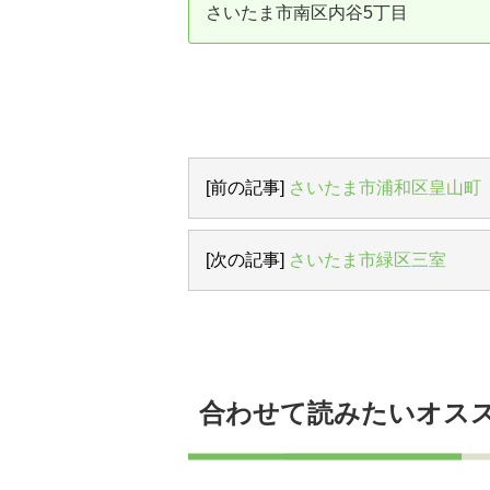
さいたま市南区内谷5丁目
資産価値の減りにくい住宅購入
中
売却の流れ（手順）
不動産売却の詳しい流れ
仲
不動産の引き渡し
不
[前の記事]
さいたま市浦和区皇山町
[次の記事]
さいたま市緑区三室
合わせて読みたいオス