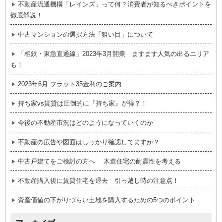
不動産流通機構「レインズ」って何？消費者が知るべきポイントを
徹底解説！
中古マンションの選択方法「狙い目」について
「相鉄・東急直通線」2023年3月開業 ますます人気の出るエリア
も！
2023年6月 フラット35金利のご案内
持ち家vs賃貸は圧倒的に『持ち家』が得？！
今後の不動産市況はどのようになっていくのか
不動産の広告や図面はしっかり確認してますか？
中古戸建てをご検討の方へ 木造住宅の耐震性を考える
不動産購入後に賃貸住宅を退去 引っ越し時の注意点！
資産価値の下がりづらい土地を購入するための5つのポイント