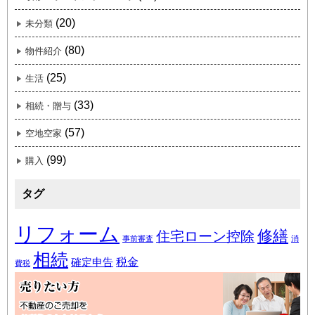
(20)
未分類
(80)
物件紹介
(25)
生活
(33)
相続・贈与
(57)
空地空家
(99)
購入
タグ
リフォーム
修繕
住宅ローン控除
事前審査
消
相続
税金
確定申告
費税