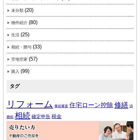
(20)
未分類
(80)
物件紹介
(25)
生活
(33)
相続・贈与
(57)
空地空家
(99)
購入
タグ
リフォーム
修繕
住宅ローン控除
事前審査
消
相続
税金
確定申告
費税