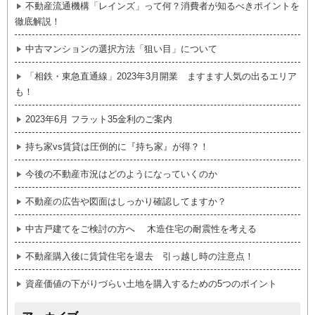
不動産流通機構「レインズ」って何？消費者が知るべきポイントを
徹底解説！
中古マンションの選択方法「狙い目」について
「相鉄・東急直通線」2023年3月開業 ますます人気の出るエリア
も！
2023年6月 フラット35金利のご案内
持ち家vs賃貸は圧倒的に『持ち家』が得？！
今後の不動産市況はどのようになっていくのか
不動産の広告や図面はしっかり確認してますか？
中古戸建てをご検討の方へ 木造住宅の耐震性を考える
不動産購入後に賃貸住宅を退去 引っ越し時の注意点！
資産価値の下がりづらい土地を購入するための5つのポイント