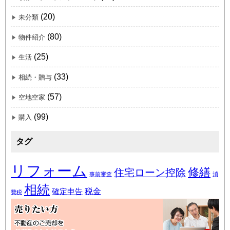
(20)
未分類
(80)
物件紹介
(25)
生活
(33)
相続・贈与
(57)
空地空家
(99)
購入
タグ
リフォーム
修繕
住宅ローン控除
事前審査
消
相続
税金
確定申告
費税