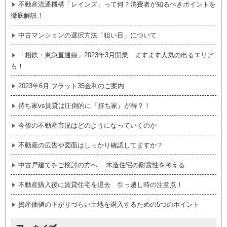
不動産流通機構「レインズ」って何？消費者が知るべきポイントを
徹底解説！
中古マンションの選択方法「狙い目」について
「相鉄・東急直通線」2023年3月開業 ますます人気の出るエリア
も！
2023年6月 フラット35金利のご案内
持ち家vs賃貸は圧倒的に『持ち家』が得？！
今後の不動産市況はどのようになっていくのか
不動産の広告や図面はしっかり確認してますか？
中古戸建てをご検討の方へ 木造住宅の耐震性を考える
不動産購入後に賃貸住宅を退去 引っ越し時の注意点！
資産価値の下がりづらい土地を購入するための5つのポイント