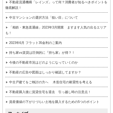
不動産流通機構「レインズ」って何？消費者が知るべきポイントを
徹底解説！
中古マンションの選択方法「狙い目」について
「相鉄・東急直通線」2023年3月開業 ますます人気の出るエリア
も！
2023年6月 フラット35金利のご案内
持ち家vs賃貸は圧倒的に『持ち家』が得？！
今後の不動産市況はどのようになっていくのか
不動産の広告や図面はしっかり確認してますか？
中古戸建てをご検討の方へ 木造住宅の耐震性を考える
不動産購入後に賃貸住宅を退去 引っ越し時の注意点！
資産価値の下がりづらい土地を購入するための5つのポイント