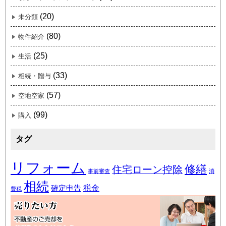
(20)
未分類
(80)
物件紹介
(25)
生活
(33)
相続・贈与
(57)
空地空家
(99)
購入
タグ
リフォーム
修繕
住宅ローン控除
事前審査
消
相続
税金
確定申告
費税